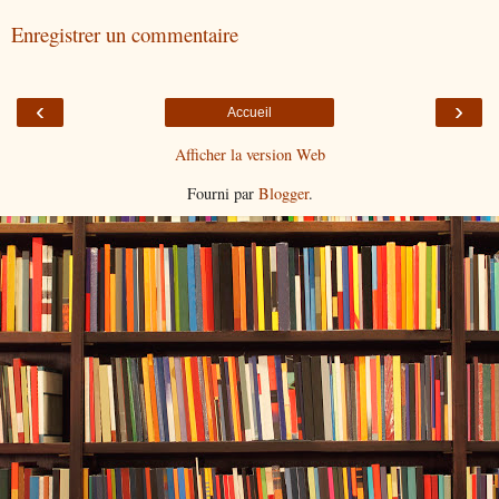
Enregistrer un commentaire
‹
›
Accueil
Afficher la version Web
Fourni par
Blogger
.