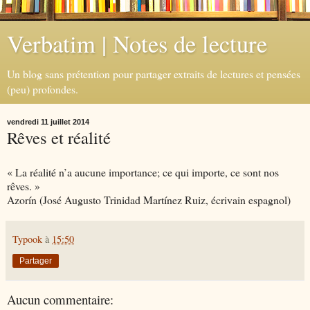
Verbatim | Notes de lecture
Un blog sans prétention pour partager extraits de lectures et pensées
(peu) profondes.
vendredi 11 juillet 2014
Rêves et réalité
« La réalité n’a aucune importance; ce qui importe, ce sont nos
rêves. »
Azorín (José Augusto Trinidad Martínez Ruiz, écrivain espagnol)
Typook
à
15:50
Partager
Aucun commentaire: