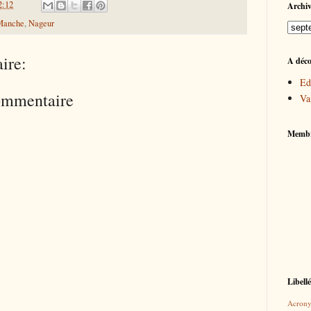
2:12
Archiv
Manche
,
Nageur
ire:
A déco
Ed
commentaire
Va
Memb
Libell
Acron