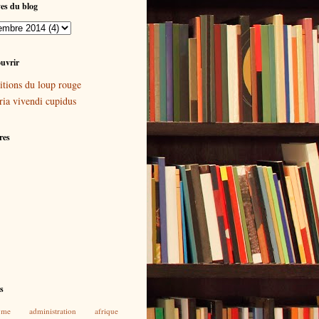
es du blog
uvrir
itions du loup rouge
ria vivendi cupidus
res
és
yme
administration
afrique