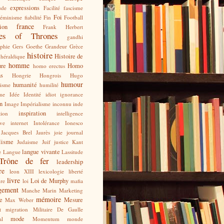
expressions
ude
Facilité
fascisme
Foi
éminisme
fiabilité
Fin
Football
france
ion
Frank Herbert
es of Thrones
gandhi
phie
Gers
Goethe
Grandeur
Grèce
histoire
Histoire de
héraldique
homme
ure
Homo
homo erectus
ns
Hongrie
Hongrois
Hugo
humour
humanité
isme
humilité
sme
Idée
Identité
idiot
ignorance
on
Image
Impérialisme
inconnu
inde
inspiration
tion
intelligence
ive
internet
Intolérance
Ionesco
Jacques Brel
Jaurès
joie
journal
lisme
Judaisme
Juif
justice
Kant
langue vivante
e
Langue
Lassitude
Trône de fer
leadership
re
leon XIII
lexicologie
liberté
livre
Loi de Murphy
ure
loi
mafia
gement
Manche
Marin
Marketing
mémoire
e
Mesure
Max Weber
t
migration
Militaire De Gaulle
mode
al
Momentum
monde