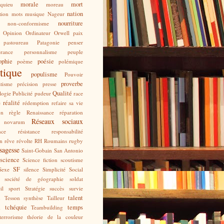
morale
mort
quieu
moreau
nation
tion
mots
musique
Nageur
nourriture
non-conformisme
Opinion
Ordinateur
Orwell
paix
pastoureau
Patagonie
penser
érance
personnalisme
peuple
ophie
poésie
poème
polémique
itique
populisme
Pouvoir
proverbe
tisme
précision
presse
Qualité
logie
Publicité
pudeur
race
réalité
e
rédemption
refaire sa vie
on
règle
Renaissance
réparation
Réseaux sociaux
 novarum
nce
résistance
responsabilité
n
rêve
révolte
RH
Roumains
rugby
sagesse
Saint-Gobain
San Antonio
science
Science fiction
scoutisme
SF
Sexe
silence
Simplicité
Social
société de géographie
soldat
il
sport
Stratégie
succès
survie
talent
n Tesson
synthèse
Tailleur
tchéquie
temps
d
Teambuilding
terrorisme
théorie de la couleur