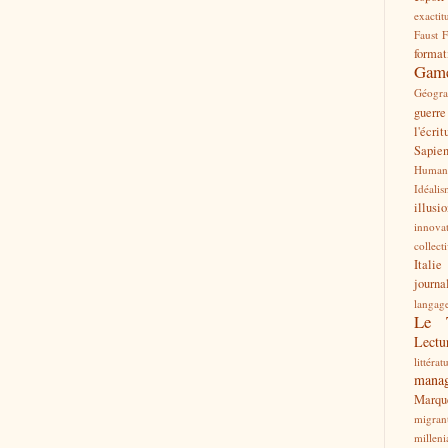
exactit
Faust
F
format
Gam
Géogra
guerre
l'écrit
Sapie
Human
Idéali
illusi
innova
collect
Italie
journa
langag
Le 
Lectu
littérat
mana
Marqu
migran
milleni