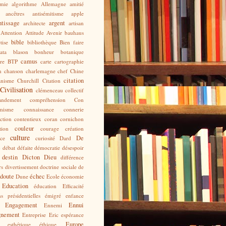
mie
algorithme
Allemagne
amitié
ancêtres
antisémitisme
apple
tissage
argent
architecte
artisan
Attention
Attitude
Avenir
bauhaus
bible
tise
bibliothèque
Bien faire
ata
blason
bonheur
botanique
camus
re
BTP
carte
cartographie
n
chanson
charlemagne
chef
Chine
citation
anisme
Churchill
Citation
Civilisation
clémenceau
collectif
ndement
compréhension
Con
misme
connaissance
connerie
ction
contentieux
coran
cornichon
couleur
tion
courage
création
culture
De
ce
curiosité
Dard
e
débat
défaite
démocratie
désespoir
destin
Dicton
Dieu
différence
rs
divertissement
doctrine sociale de
doute
échec
Dune
Ecole
économie
Education
éducation
Efficacité
ns présidentielles
émigré
enfance
Engagement
Ennui
Ennemi
gnement
Entreprise
Eric
espérance
Europe
esthétique
éthique