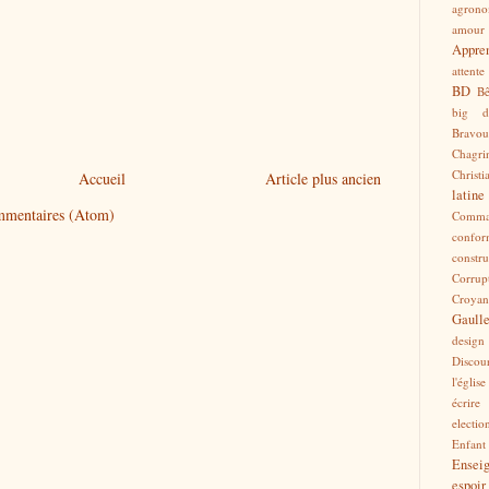
agrono
amour
Appren
attente
BD
Bê
big d
Bravou
Chagri
Christi
Accueil
Article plus ancien
latine
ommentaires (Atom)
Comma
confor
constru
Corrup
Croyan
Gaull
design
Discou
l'église
écrire
electio
Enfant
Ensei
espoir