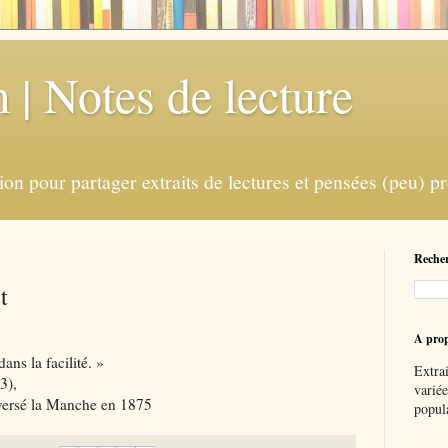
 | Notes de lecture
ion pour partager extraits de lectures et pensées (peu) p
Recher
t
A pro
ans la facilité. »
Extrai
3),
variée
aversé la Manche en 1875
popula