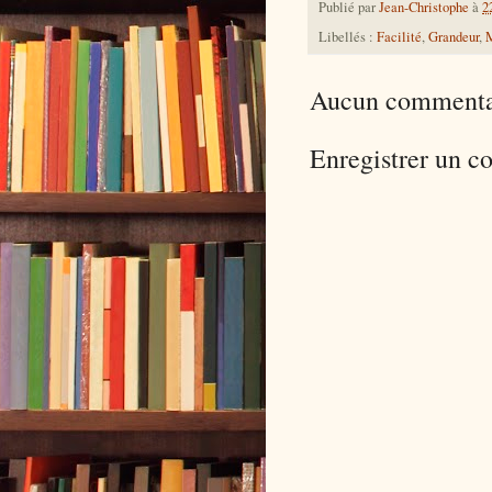
Publié par
Jean-Christophe
à
2
Libellés :
Facilité
,
Grandeur
,
Aucun commenta
Enregistrer un 