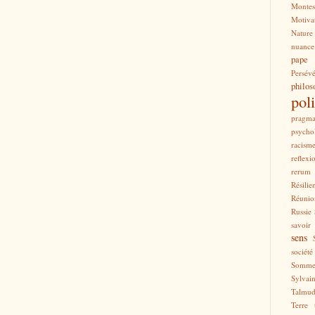
Montes
Motiva
Nature
nuance
pape
Persév
philos
pol
pragma
psycho
racism
reflexi
rerum
Résilie
Réunio
Russie
savoir
sens
société
Somme
Sylvai
Talmu
Terre