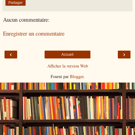
Partager
Aucun commentaire:
Enregistrer un commentaire
‹
›
Accueil
Afficher la version Web
Fourni par
Blogger
.